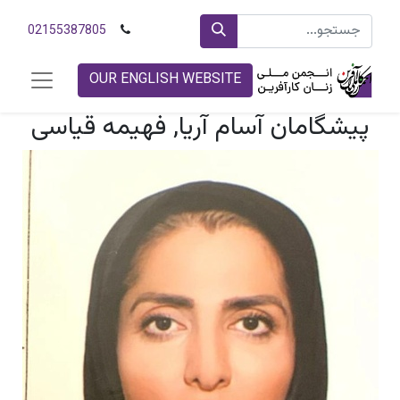
02155387805
OUR ENGLISH WEBSITE
پيشگامان آسام آريا, فهیمه قیاسی