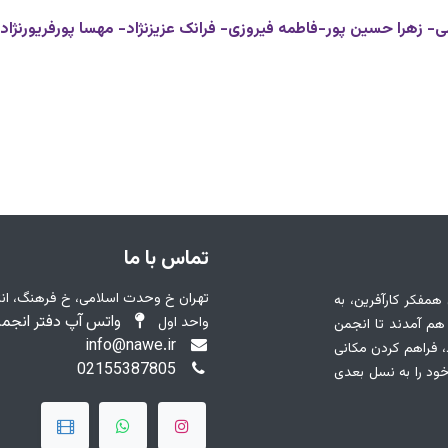
زهرا حسين پور-فاطمه فیروزی- فرانک عزیزنژاد- مهسا پورفریورنژاد-
تماس با ما
 همفکر کارآفرین، به
واتس آپ دفتر انجمن : 7874461
واحد اول
ز مسئولیت اجتماعی خود در سال ۱۳۸4 گرد هم آمدند تا انجمن
info@nawe.ir
ساده بود، فراهم کردن مکانی
02155387805
خود را به نسل بعدی