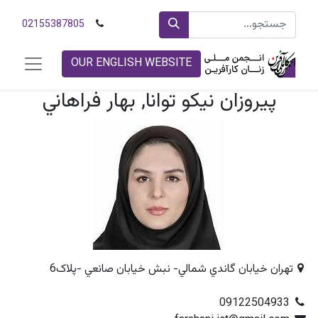
02155387805
OUR ENGLISH WEBSITE
پيروزان نيکو توانا, بهار فراهاني
تهران خيابان گاندي شمالي- نبش خيابان صانعي -پلاک6
09122504933