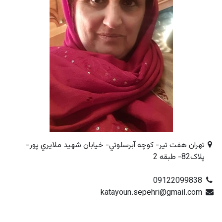
تهران هفت تير- کوچه آبرسلوتي- خيابان شهيد ملايري پور-
پلاک82- طبقه 2
09122099838
katayoun.sepehri@gmail.com