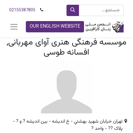
02155387805
OUR ENGLISH WEBSITE
موسسه فرهنگی هنری آوای مهربانی,
افسانه طوسی
تهران خيابان شهيد بهشتي - خ انديشه - بين انديشه ? و ? -
پلاک ?? - واحد ?