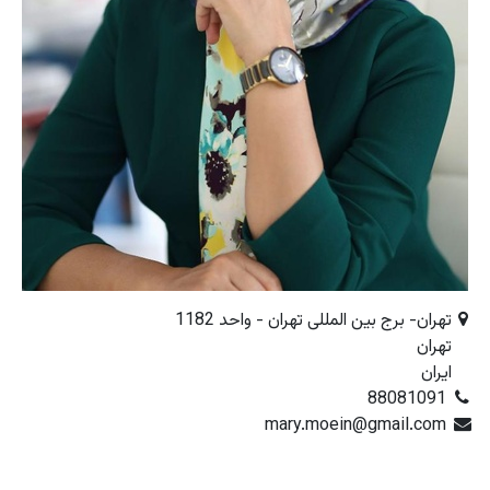
تهران- برج بین المللی تهران - واحد 1182
تهران
ایران
88081091
mary.moein@gmail.com