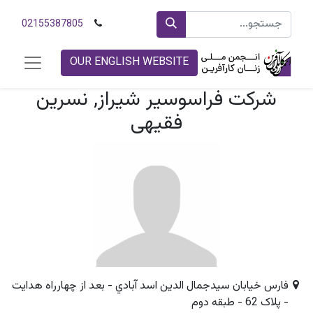
02155387805
OUR ENGLISH WEBSITE
شرکت فراسوسير شيراز, نسرین
فقیهی
فارس خيابان سيدجمال الدين اسد آبادي - بعد از چهارراه هدايت
- پلاک 62 - طبقه دوم