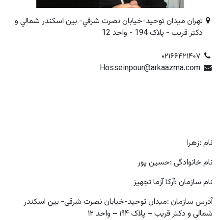
تهران ميدان توحيد-خيابان نصرت شرقي- بين اسکندر شمالي و
دکتر قريب - پلاک 194 - واحد 12
۰۲۱۶۶۴۲۱۴۰۷
Hosseinpour@arkaazma.com
نام :زهرا
نام خانوادگی :حسین‏ پور
نام سازمان :آرکا آزما تجهیز
آدرس سازمان :میدان توحید-خیابان نصرت شرقی- بین اسکندر
شمالی و دکتر قریب – پلاک ۱۹۴ – واحد ۱۲