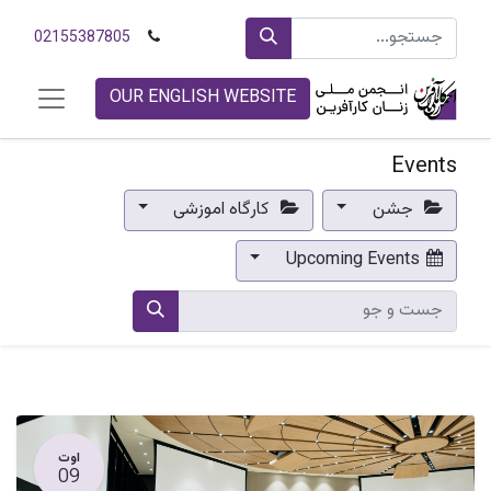
02155387805
OUR ENGLISH WEBSITE
Events
جشن
کارگاه اموزشی
Upcoming Events
اوت
09