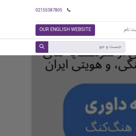
02155387805
ت نام
OUR ENGLISH WEBSITE