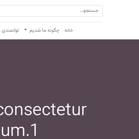
خانه
چگونه ما شدیم
توانمندی 
consectetur
psum.1