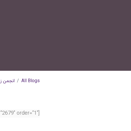
All Blogs
انجمن زن
[vp_post_entry type=”news” id=”2679″ order=”1″]