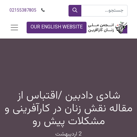
02155387805
OUR ENGLISH WEBSITE
شادی دادبين /اقتباس از
مقاله نقش زنان در كارآفرينی و
مشکلات پيش رو
2 اردیبهشت