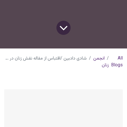
All
انجمن
شادی دادبين /اقتباس از مقاله نقش زنان در كارآفرينی و مشکلات پيش رو
Blogs
زنان