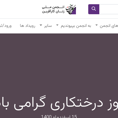
های انجمن
به انجمن بپیوندیم
سایر
رویداد ها
ورود/ثب
وز درختکاری گرامی باد
15 اسفندماه 1400