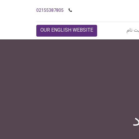
02155387805
ت نام
OUR ENGLISH WEBSITE