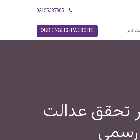
02155387805
ت نام
OUR ENGLISH WEBSITE
ر تحقق عدالت
 رسمی