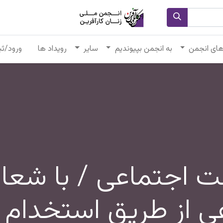
های انجمن
به انجمن بپیوندیم
سایر
رویداد ها
ورود/ثب
لت اجتماعی / با شعا
ی از طریق استخدام