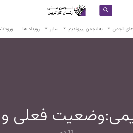
های انجمن
به انجمن بپیوندیم
سایر
رویداد ها
ورود/ثب
می:وضعیت فعلی و د
11 دی