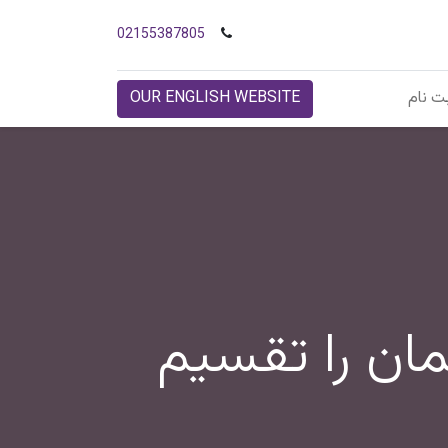
02155387805
ت نام
OUR ENGLISH WEBSITE
ان را تقسیم