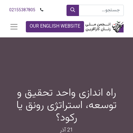
02155387805
OUR ENGLISH WEBSITE
راه اندازی واحد تحقیق و
توسعه، استراتژی رونق یا
رکود؟
21 آذر