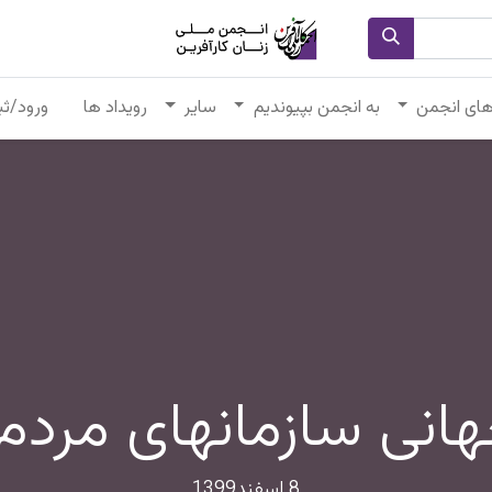
های انجمن
به انجمن بپیوندیم
سایر
رویداد ها
ورود/ثب
هانی سازمانهای مردم 
8 اسفند1399