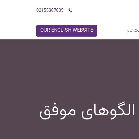
02155387805
ت نام
OUR ENGLISH WEBSITE
 الگوهای موفق