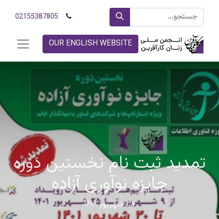
02155387805
OUR ENGLISH WEBSITE
تمدید ثبت نام نخستین دوره
جایزه نوآوری آزاده
۲۷ شهریور ۱۴۰۱