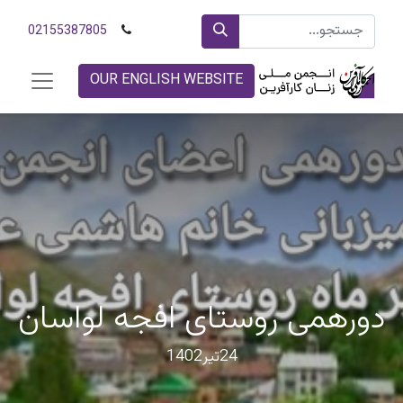
02155387805
OUR ENGLISH WEBSITE
دورهمی روستای افجه لواسان
24تیر1402