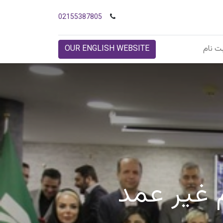
02155387805
ت نام
OUR ENGLISH WEBSITE
م غیر عمد