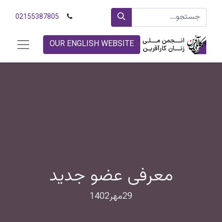
02155387805
OUR ENGLISH WEBSITE
معرفی عضو جدید
29مهر1402