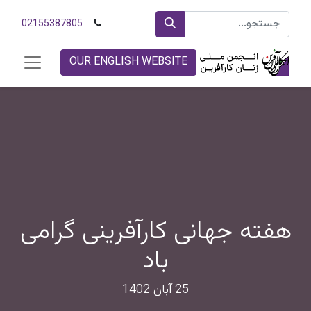
02155387805
OUR ENGLISH WEBSITE
هفته جهانی کارآفرینی گرامی
باد
25 آبان 1402