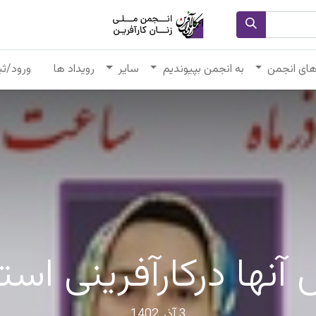
های انجمن
به انجمن بپیوندیم
سایر
رویداد ها
ورود/ثب
آنها درکارآفرینی اس
3 آذر 1402