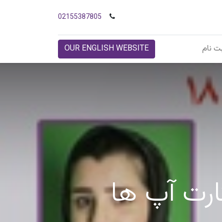
02155387805
ت نام
OUR ENGLISH WEBSITE
تارت آپ ها