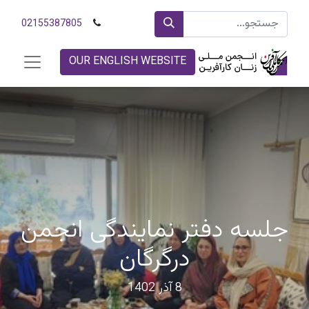
02155387805
OUR ENGLISH WEBSITE
جلسه دفتر نمایندگی انجمن
درگرگان
8 آذر 1402