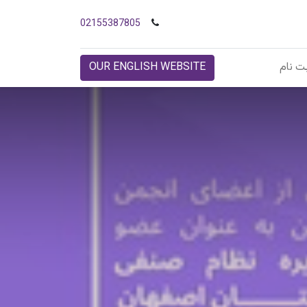
02155387805
ت نام
OUR ENGLISH WEBSITE