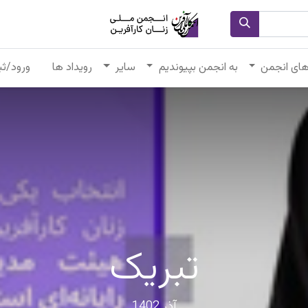
های انجمن
به انجمن بپیوندیم
سایر
رویداد ها
ورود/ثب
تبریک
آذر 1402