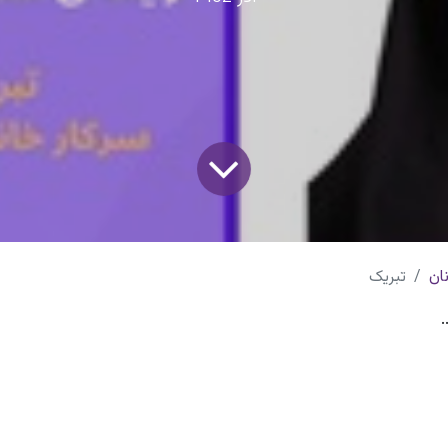
ان
تبریک