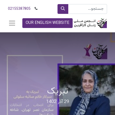
02155387805
OUR ENGLISH WEBSITE
تبریک
29 آذر 1402