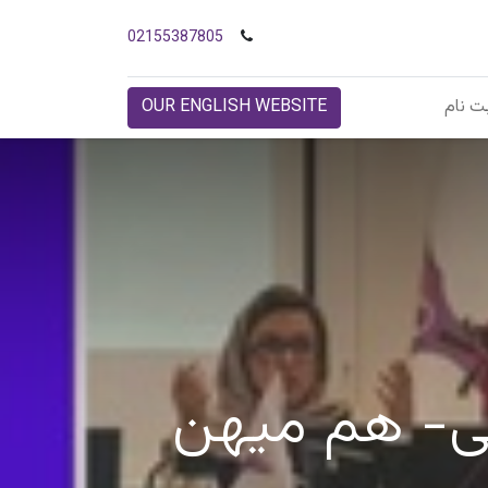
02155387805
ت نام
OUR ENGLISH WEBSITE
ی- هم میهن