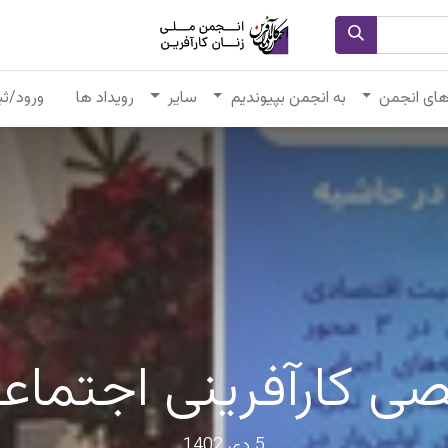
های انجمن
به انجمن بپیوندیم
سایر
رویداد ها
ورود/ثب
کارآفرینی اجتماع
5 دی 1402