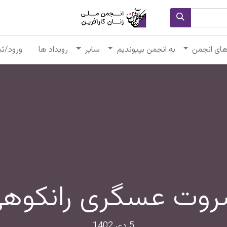
های انجمن
به انجمن بپیوندیم
سایر
رویداد ها
ورود/ثب
وت عسگری رانکوه
5 دی 1402