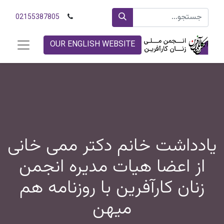
02155387805
OUR ENGLISH WEBSITE
یادداشت خانم دکتر ممی خانی
از اعضا هیات مدیره انجمن
زنان کارآفرین با روزنامه هم
میهن