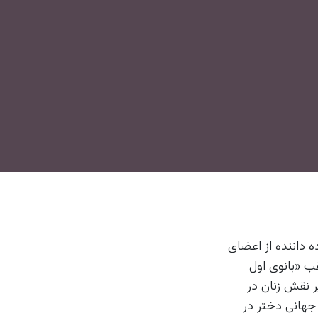
ده داننده از اعضای
قب «بانوی اول
 نقش زنان در
ل‌های ابتدای دهه ۹۰ همزمان با روز جهانی دختر در