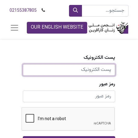
02155387805
OUR ENGLISH WEBSITE
پست الکترونیک
رمز عبور